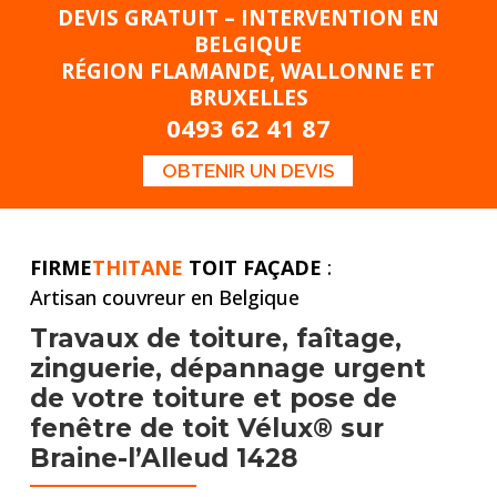
DEVIS GRATUIT – INTERVENTION EN
BELGIQUE
RÉGION FLAMANDE, WALLONNE ET
BRUXELLES
0493 62 41 87
OBTENIR UN DEVIS
FIRME
THITANE
TOIT FAÇADE
:
Artisan couvreur en Belgique
Travaux de toiture,
faîtage,
zinguerie, dépannage urgent
de votre toiture et pose
de
fenêtre de toit Vélux® sur
Braine-l’Alleud 1428