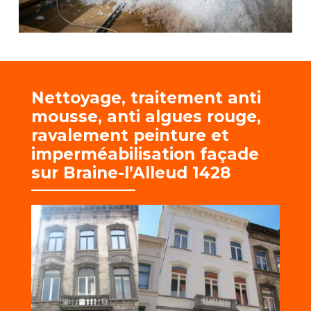
Nettoyage, traitement anti
mousse, anti algues rouge,
r
avalement peinture et
imperméabilisation façade
sur Braine-l’Alleud 1428