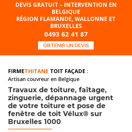
DEVIS GRATUIT – INTERVENTION EN
BELGIQUE
RÉGION FLAMANDE, WALLONNE ET
BRUXELLES
0493 62 41 87
OBTENIR UN DEVIS
FIRME
THITANE
TOIT FAÇADE
:
Artisan couvreur en Belgique
Travaux de toiture,
faîtage,
zinguerie, dépannage urgent
de votre toiture et pose
de
fenêtre de toit Vélux® sur
Bruxelles 1000