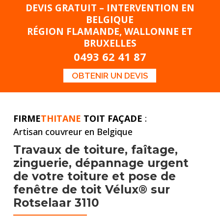
DEVIS GRATUIT – INTERVENTION EN
BELGIQUE
RÉGION FLAMANDE, WALLONNE ET
BRUXELLES
0493 62 41 87
OBTENIR UN DEVIS
FIRME
THITANE
TOIT FAÇADE
:
Artisan couvreur en Belgique
Travaux de toiture,
faîtage,
zinguerie, dépannage urgent
de votre toiture et pose
de
fenêtre de toit Vélux® sur
Rotselaar 3110