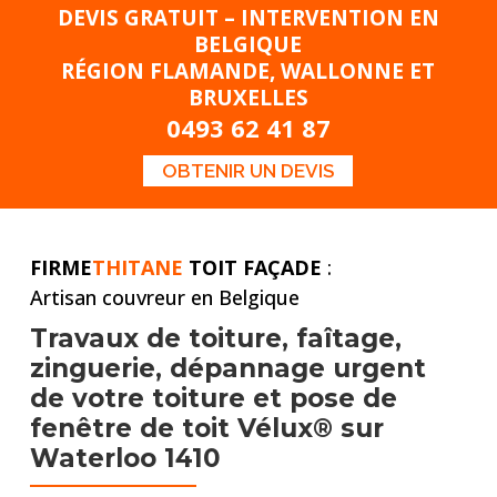
DEVIS GRATUIT – INTERVENTION EN
BELGIQUE
RÉGION FLAMANDE, WALLONNE ET
BRUXELLES
0493 62 41 87
OBTENIR UN DEVIS
FIRME
THITANE
TOIT FAÇADE
:
Artisan couvreur en Belgique
Travaux de toiture,
faîtage,
zinguerie, dépannage urgent
de votre toiture et pose
de
fenêtre de toit Vélux® sur
Waterloo 1410