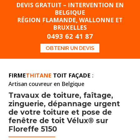
DEVIS GRATUIT – INTERVENTION EN
BELGIQUE
RÉGION FLAMANDE, WALLONNE ET
BRUXELLES
0493 62 41 87
OBTENIR UN DEVIS
FIRME
THITANE
TOIT FAÇADE
:
Artisan couvreur en Belgique
Travaux de toiture,
faîtage,
zinguerie, dépannage urgent
de votre toiture et pose
de
fenêtre de toit Vélux® sur
Floreffe 5150