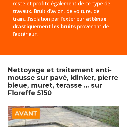
reste et profite également de ce type de
travaux. Bruit d’avion, de voiture, de
train…l’isolation par l’extérieur
atténue
drastiquement les bruits
provenant de
l’extérieur.
Nettoyage et traitement anti-
mousse sur pavé, klinker, pierre
bleue, muret, terasse …​
sur
Floreffe 5150