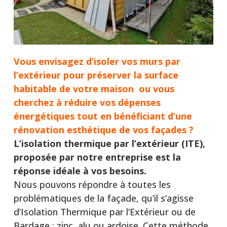
Vous envisagez d’isoler vos murs par
l’extérieur pour préserver la surface
habitable de votre maison ou vous
cherchez à réduire vos dépenses
énergétiques tout en bénéficiant d’une
rénovation esthétique de vos façades
?
L’isolation thermique par l’extérieur (ITE),
proposée par notre entreprise est la
réponse idéale à vos besoins.
Nous pouvons répondre à toutes les
problématiques de la façade, qu’il s’agisse
d’Isolation Thermique par l’Extérieur ou de
Bardage : zinc, alu ou ardoise. Cette méthode