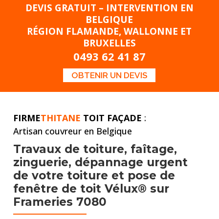
DEVIS GRATUIT – INTERVENTION EN
BELGIQUE
RÉGION FLAMANDE, WALLONNE ET
BRUXELLES
0493 62 41 87
OBTENIR UN DEVIS
FIRME
THITANE
TOIT FAÇADE
:
Artisan couvreur en Belgique
Travaux de toiture,
faîtage,
zinguerie, dépannage urgent
de votre toiture et pose
de
fenêtre de toit Vélux® sur
Frameries 7080