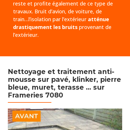
reste et profite également de ce type de
travaux. Bruit d’avion, de voiture, de
train…l’isolation par l’extérieur
atténue
drastiquement les bruits
provenant de
l’extérieur.
Nettoyage et traitement anti-
mousse sur pavé, klinker, pierre
bleue, muret, terasse …​
sur
Frameries 7080