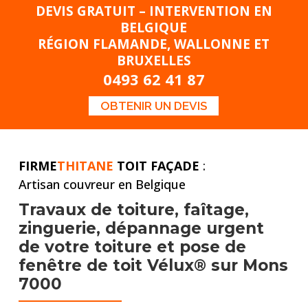
DEVIS GRATUIT – INTERVENTION EN
BELGIQUE
RÉGION FLAMANDE, WALLONNE ET
BRUXELLES
0493 62 41 87
OBTENIR UN DEVIS
FIRME
THITANE
TOIT FAÇADE
:
Artisan couvreur en Belgique
Travaux de toiture,
faîtage,
zinguerie, dépannage urgent
de votre toiture et pose
de
fenêtre de toit Vélux® sur Mons
7000