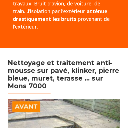
travaux. Bruit d’avion, de voiture, de
train…l’isolation par l’extérieur
atténue
drastiquement les bruits
provenant de
l’extérieur.
Nettoyage et traitement anti-
mousse sur pavé, klinker, pierre
bleue, muret, terasse …​
sur
Mons 7000