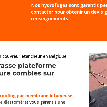
Nos hydrofuges sont garantis pen
contacter pour obtenir un devis g
renseignements.
an couvreur étancheur en Belgique
rasse plateforme
iture combles
sur
t roofing par membrane bitumeuse.
e élastomère) vous garantis une