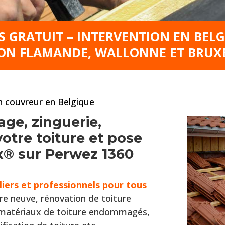
S GRATUIT – INTERVENTION EN BEL
ON FLAMANDE, WALLONNE ET BRUX
an couvreur en Belgique
age, zinguerie,
tre toiture et pose
ux® sur Perwez 1360
liers et professionnels pour tous
re neuve, rénovation de toiture
s matériaux de toiture endommagés,