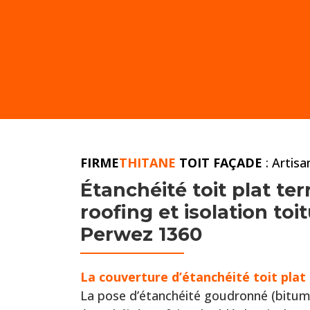
FIRME
THITANE
TOIT FAÇADE
: Artis
Étanchéité toit plat
ter
roofing et
isolation to
Perwez 1360
La couverture d’étanchéité toit pla
La pose d’étanchéité goudronné (bitum