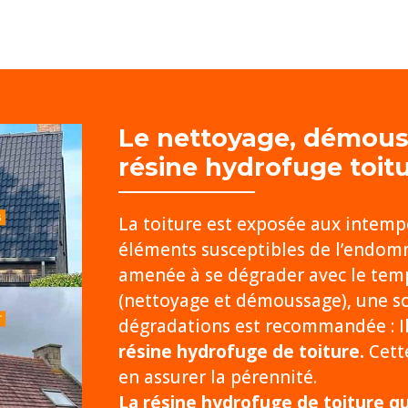
Le nettoyage, démou
résine hydrofuge toit
La toiture est exposée aux intempér
éléments susceptibles de l’endom
amenée à se dégrader avec le temp
(nettoyage et démoussage), une sol
dégradations est recommandée : Il
résine hydrofuge de toiture.
Cette
en assurer la pérennité.
La résine hydrofuge de toiture qu