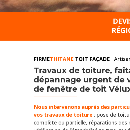
DEVI
RÉGI
FIRME
THITANE
TOIT FAÇADE
: Artis
Travaux de toiture,
faît
dépannage urgent de vo
de fenêtre de toit Vél
Nous intervenons auprès
des particu
vos travaux de toiture
: pose de toitu
complète ou partielle, réparations de