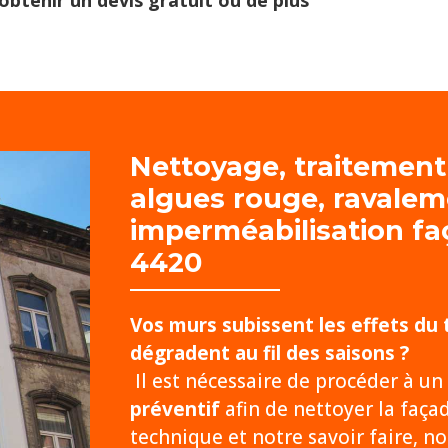
obtenir un devis gratuit ou de plus
Nettoyage, traitement
algues rouge, r
avalem
imperméabilisation f
4420
Vos murs subissent les effets du
dégradent au fil des saisons ?
Il est nécessaire de procéder à un
préventif
afin de nettoyer la faça
technique et notre savoir faire, 