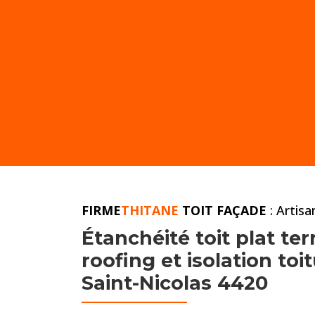
FIRME
THITANE
TOIT FAÇADE
: Artis
Étanchéité toit plat
ter
roofing et
isolation to
Saint-Nicolas 4420