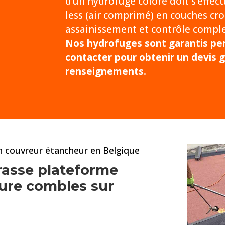
d’un hydrofuge coloré doit s’effect
less (air comprimé) en couches cro
assainissement et contrôle complet
Nos hydrofuges sont garantis pen
contacter pour obtenir un devis g
renseignements.
an couvreur étancheur en Belgique
rasse plateforme
iture combles
sur