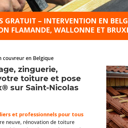
S GRATUIT – INTERVENTION EN BEL
ON FLAMANDE, WALLONNE ET BRUX
an couvreur en Belgique
age, zinguerie,
tre toiture et pose
x® sur Saint-Nicolas
liers et professionnels pour tous
re neuve, rénovation de toiture