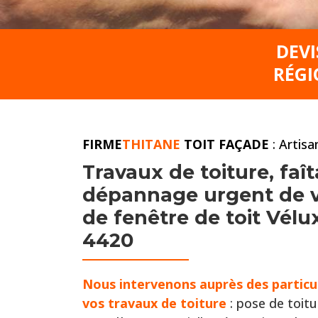
DEVI
RÉGI
FIRME
THITANE
TOIT FAÇADE
: Artis
Travaux de toiture,
faît
dépannage urgent de vo
de fenêtre de toit Vélu
4420
Nous intervenons auprès
des particu
vos travaux de toiture
: pose de toitu