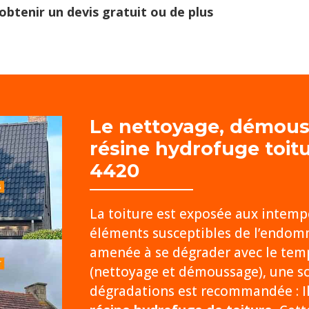
obtenir un devis gratuit ou de plus
Le nettoyage, démou
résine hydrofuge toitu
4420
La toiture est exposée aux intempér
éléments susceptibles de l’endom
amenée à se dégrader avec le temp
(nettoyage et démoussage), une sol
dégradations est recommandée : Il