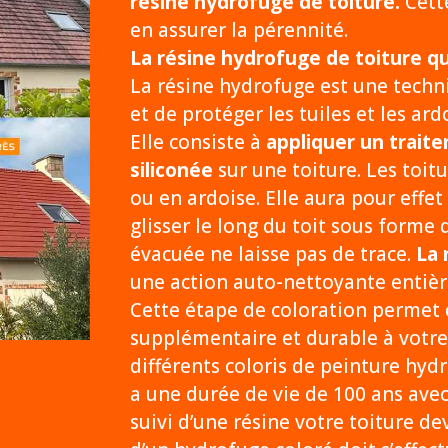
résine hydrofuge de toiture.
Cette
en assurer la pérennité.
La résine hydrofuge de toiture qu
La résine hydrofuge est une tech
et de protéger les tuiles et les ard
Elle consiste à
appliquer un traite
siliconée
sur une toiture. Les toitu
ou en ardoise. Elle aura pour effet
glisser le long du toit sous forme d
évacuée ne laisse pas de trace.
La 
une action auto-nettoyante entièr
Cette étape de coloration permet 
supplémentaire et durable à votre
différents coloris de peinture hyd
a une durée de vie de 100 ans ave
suivi d’une résine votre toiture d