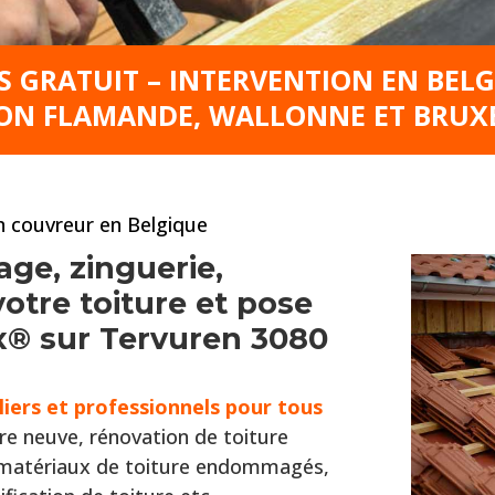
S GRATUIT – INTERVENTION EN BEL
ON FLAMANDE, WALLONNE ET BRUX
an couvreur en Belgique
age, zinguerie,
tre toiture et pose
ux® sur Tervuren 3080
liers et professionnels pour tous
re neuve, rénovation de toiture
s matériaux de toiture endommagés,