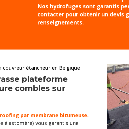
Nos hydrofuges sont garantis pen
contacter pour obtenir un devis g
renseignements.
an couvreur étancheur en Belgique
rasse plateforme
iture combles
sur
t roofing par membrane bitumeuse.
e élastomère) vous garantis une