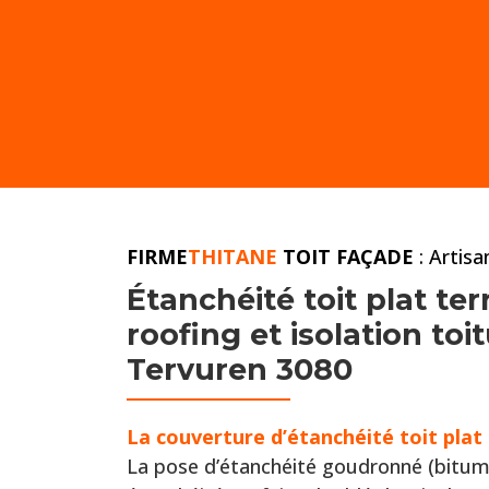
FIRME
THITANE
TOIT FAÇADE
: Artis
Étanchéité toit plat
ter
roofing et
isolation to
Tervuren 3080
La couverture d’étanchéité toit pla
La pose d’étanchéité goudronné (bitum