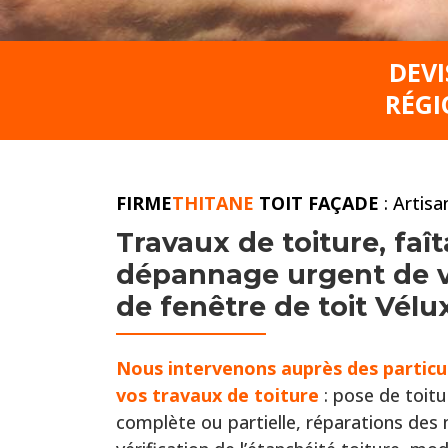
DEVI
RÉGI
FIRME
THITANE
TOIT FAÇADE
: Artis
Travaux de toiture,
faît
dépannage urgent de vo
de fenêtre de toit Vél
Nous intervenons auprès
des particu
vos travaux de toiture
: pose de toitu
complète ou partielle, réparations de