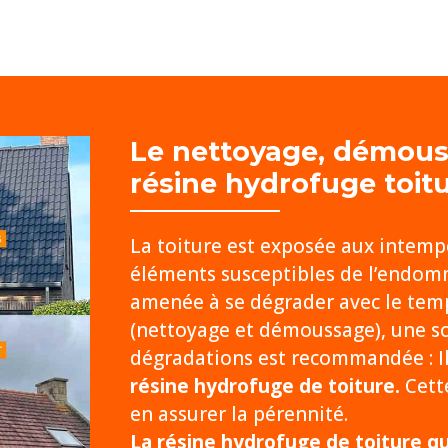
Le nettoyage, démou
résine hydrofuge toit
La toiture est exposée aux intempér
éléments susceptibles de l’endom
amenée à se dégrader avec le temp
(nettoyage et démoussage), une sol
dégradations est recommandée : Il
résine hydrofuge de toiture.
Cette
en assurer la pérennité.
La résine hydrofuge de toiture qu